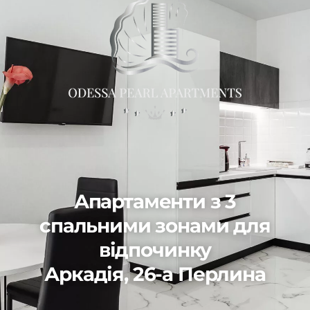
Апартаменти з 3
спальними зонами для
відпочинку
Аркадія, 26-а Перлина