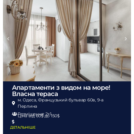
Апартаменти з видом на море!
Власна тераса
м. Одеса, Французький бульвар 60в, 9-а
Перлина
Розміщення: 2+1
Ціна від 60$
до 150$
ДЕТАЛЬНІШЕ