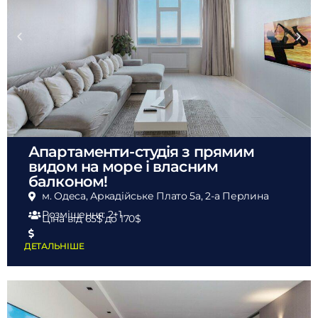
Апартаменти-студія з прямим
видом на море і власним
балконом!
м. Одеса, Аркадійське Плато 5а, 2-а Перлина
Розміщення: 2+1
Ціна від 65$
до 170$
ДЕТАЛЬНІШЕ