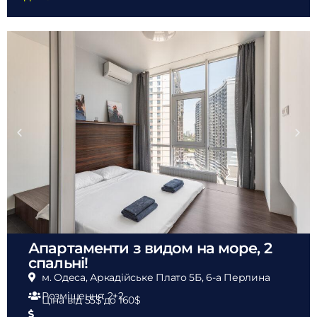
Апартаменти з видом на море, 2
спальні!
м. Одеса, Аркадійське Плато 5Б, 6-а Перлина
Розміщення: 2+2
Ціна від 55$
до 160$