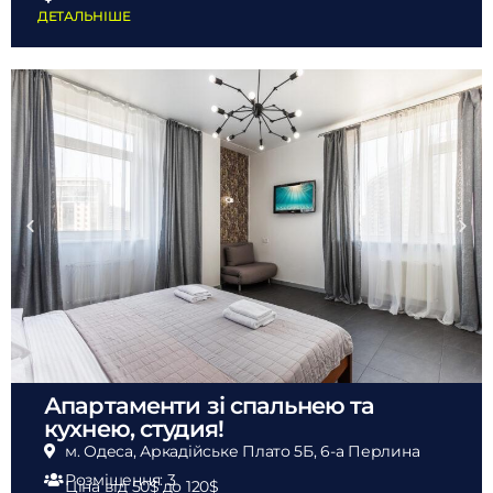
ДЕТАЛЬНІШЕ
Апартаменти зі спальнею та
кухнею, студия!
м. Одеса, Аркадійське Плато 5Б, 6-а Перлина
Розміщення: 3
Ціна від 50$
до 120$