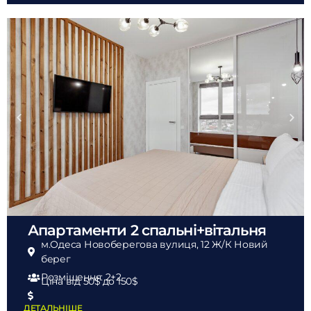
Апартаменти 2 спальні+вітальня
м.Одеса Новоберегова вулиця, 12 Ж/К Новий
берег
Розміщення: 2+2
Ціна від 50$
до 150$
ДЕТАЛЬНІШЕ