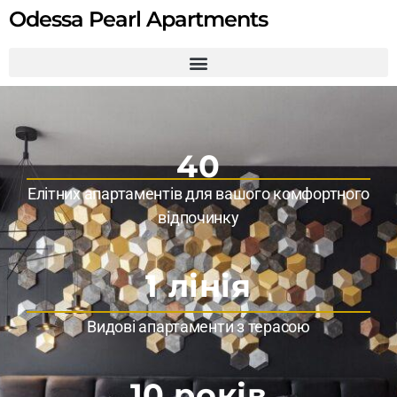
Odessa Pearl Apartments
40
Елітних апартаментів для вашого комфортного
відпочинку
1 лінія
Видові апартаменти з терасою
10 років