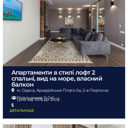
Апартаменти в стилі лофт 2
спальні, вид на море, власний
балкон
м. Одеса, Аркадійське Плато 5а, 2-а Перлина
Розміщення: 2+2+1
Ціна від 100$
до 300$
ДЕТАЛЬНІШЕ