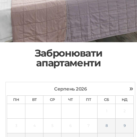
Забронювати
апартаменти
»
Серпень
2026
ПН
ВТ
СР
ЧТ
ПТ
СБ
НД
1
2
3
4
5
6
7
8
9