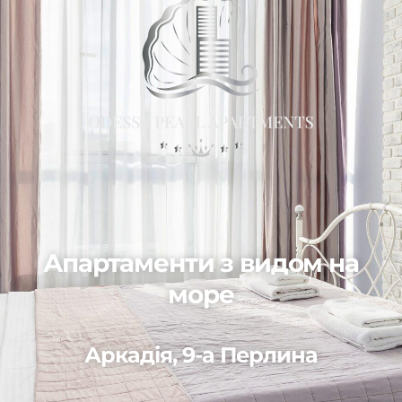
Апартаменти з видом на
море
Аркадія, 9-а Перлина