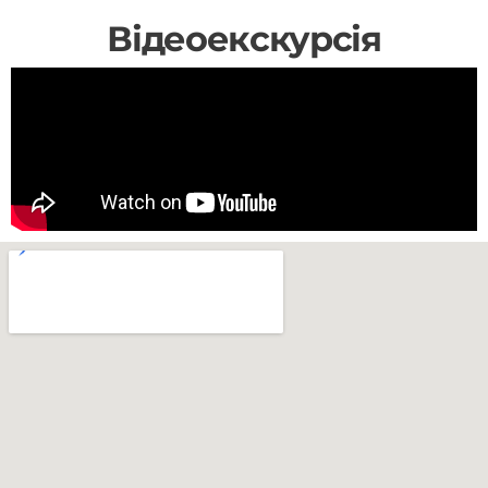
Відеоекскурсія