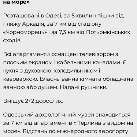
на море»
Розташовані в Одесі, за 5 хвилин пішки від
пляжу Аркадія, за 7 км від стадіону
«Чорноморець» і за 7,3 км від Потьомкінських
сходів.
Всі апартаменти оснащені телевізором з
плоским екраном і кабельними каналами. Є
кухня з духовкою, холодильником і
кавоваркою. Власна ванна кімната обладнана
ванною або душем. Надані рушники.
Вміщує 2+2 дорослих.
Одесський археологічний музей знаходиться
за 7 км від апартаментів «Перлина з видом на
море». Відстань до міжнародного аеропорту