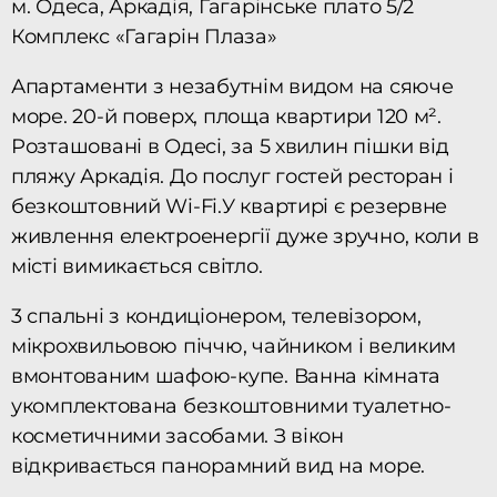
м. Одеса, Аркадія, Гагарінське плато 5/2
Комплекс «Гагарін Плаза»
Апартаменти з незабутнім видом на сяюче
море. 20-й поверх, площа квартири 120 м².
Розташовані в Одесі, за 5 хвилин пішки від
пляжу Аркадія. До послуг гостей ресторан і
безкоштовний Wi-Fi.У квартирі є резервне
живлення електроенергії дуже зручно, коли в
місті вимикається світло.
3 спальні з кондиціонером, телевізором,
мікрохвильовою піччю, чайником і великим
вмонтованим шафою-купе. Ванна кімната
укомплектована безкоштовними туалетно-
косметичними засобами. З вікон
відкривається панорамний вид на море.