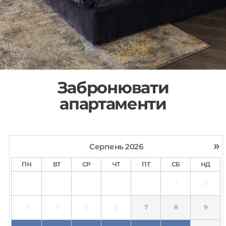
Забронювати
апартаменти
»
Серпень
2026
ПН
ВТ
СР
ЧТ
ПТ
СБ
НД
1
2
3
4
5
6
7
8
9