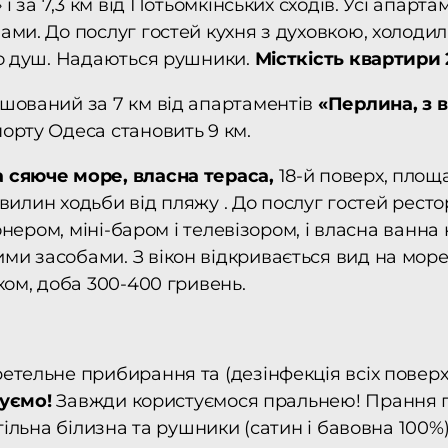
» і за 7,3 км від Потьомкінських сходів. Усі апар
ми. До послуг гостей кухня з духовкою, холодил
бо душ. Надаються рушники.
Місткість квартири
шований за 7 км від апартаментів
«Перлина, з 
орту Одеса становить 9 км.
 сяюче море, власна тераса,
18-й поверх, площ
хвилин ходьби від пляжу . До послуг гостей ресто
іонером, міні-баром і телевізором, і власна ванн
и засобами. З вікон відкривається вид на море.
ком, доба 300-400 гривень.
тельне прибирання та (дезінфекція всіх поверхо
туємо!
Завжди користуємося пральнею! Прання пр
тільна білизна та рушники (сатин і бавовна 100%)