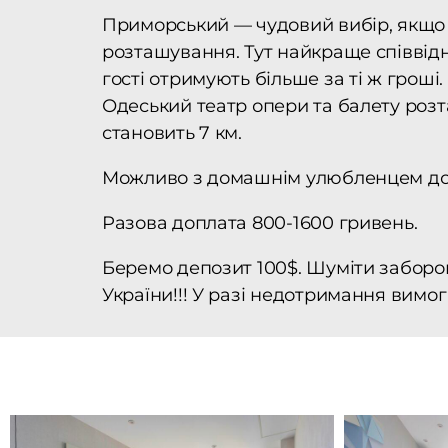
Приморський — чудовий вибір, якщо в
розташування. Тут найкраще співвідно
гості отримують більше за ті ж грош
Одеський театр опери та балету розт
становить 7 км.
Можливо з домашнім улюбленцем до 
Разова доплата 800-1600 гривень.
Беремо депозит 100$. Шуміти заборонено
України!!! У разі недотримання вимо