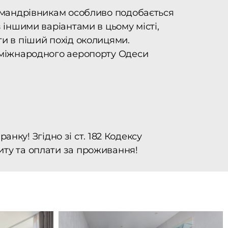
с-мандрівникам особливо подобається
 іншими варіантами в цьому місті,
ти в піший похід околицями.
о міжнародного аеропорту Одеси
анку! Згідно зі ст. 182 Кодексу
иту та оплати за проживання!