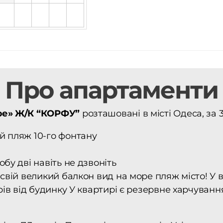
Про апартаменти
ре» Ж/К “КОРФУ”
розташовані в місті Одеса, за 
й пляж 10-го фонтану
бу дві навіть не дзвоніть
свій великий балкон вид на море пляж місто! У в
рів від будинку У квартирі є резервне харчуванн