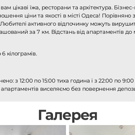
ам цікаві їжа, ресторани та архітектура. Бізне
шення ціни та якості в місті Одеса! Порівняно з
і. Любителі активного відпочинку можуть вируши
ашований за 7 км. Відстань від апартаментів д
6 кілограмів.
: з 12:00 по 15:00 тиха година і з 22:00 по 9:00 р
г апартаментів виселяємо без повернення депоз
Галерея