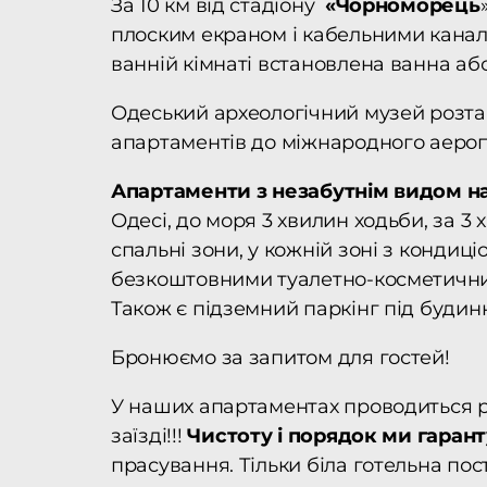
За 10 км від стадіону
«Чорноморець
плоским екраном і кабельними канала
ванній кімнаті встановлена ванна а
Одеський археологічний музей розта
апартаментів до міжнародного аероп
Апартаменти з незабутнім видом на
Одесі, до моря 3 хвилин ходьби, за 3 
спальні зони, у кожній зоні з кондиц
безкоштовними туалетно-косметичним
Також є підземний паркінг під будин
Бронюємо за запитом для гостей!
У наших апартаментах проводиться ре
заїзді!!!
Чистоту і порядок ми гаран
прасування. Тільки біла готельна пос