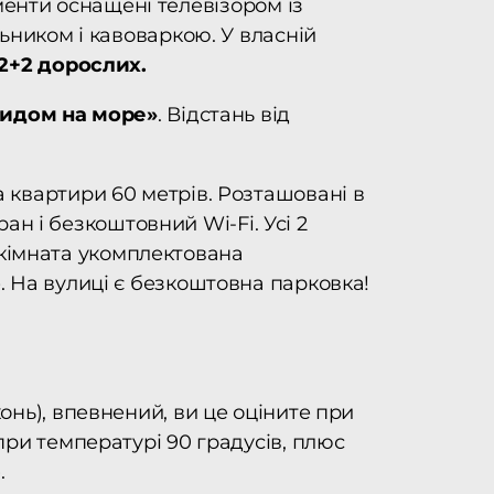
таменти оснащені телевізором із
ьником і кавоваркою. У власній
 2+2 дорослих.
видом на море»
. Відстань від
а квартири 60 метрів. Розташовані в
ран і безкоштовний Wi-Fi. Усі 2
а кімната укомплектована
 На вулиці є безкоштовна парковка!
нь), впевнений, ви це оціните при
и температурі 90 градусів, плюс
.