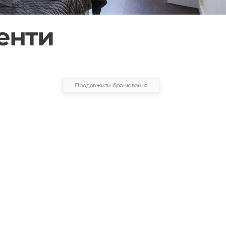
енти
Продовжити бронювання