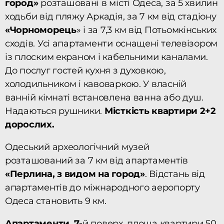
город»
розташовані в місті Одеса, за 5 хвилин
ходьби від пляжу Аркадія, за 7 км від стадіону
«Чорноморець
» і за 7,3 км від Потьомкінських
сходів. Усі апартаменти оснащені телевізором
із плоским екраном і кабельними каналами.
До послуг гостей кухня з духовкою,
холодильником і кавоваркою. У власній
ванній кімнаті встановлена ванна або душ.
Надаються рушники.
Місткість квартири 2+2
дорослих.
Одеський археологічний музей
розташований за 7 км від апартаментів
«Перлина, з видом на город»
. Відстань від
апартаментів до міжнародного аеропорту
Одеса становить 9 км.
Апартаменти ,7-
й поверх, площа квартири 50