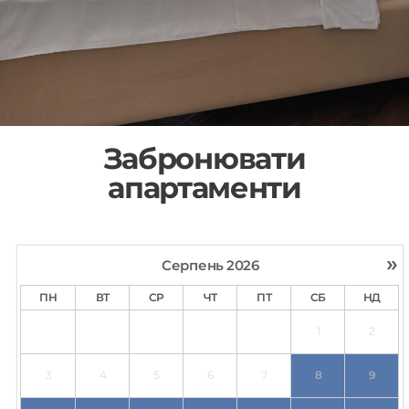
Забронювати
апартаменти
»
Серпень
2026
ПН
ВТ
СР
ЧТ
ПТ
СБ
НД
1
2
3
4
5
6
7
8
9