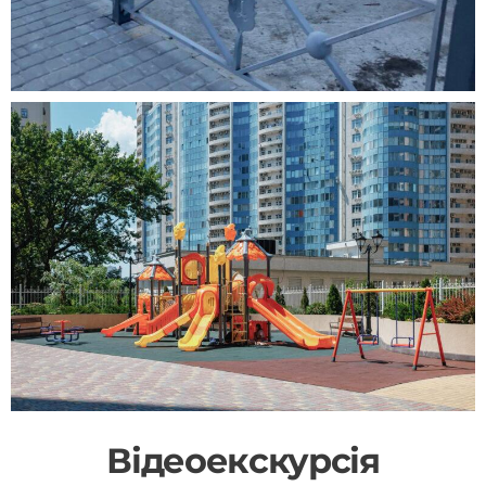
Відеоекскурсія