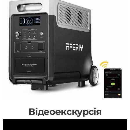
Відеоекскурсія